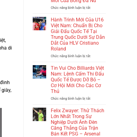
Mới Của Bóng Đá Nữ
Tứ
Kết:
Chức năng bình luận bị tắt
ở
Nhật
Việt
Bản
Nam
Hành Trình Mới Của U16
Dũng
Lần
Việt Nam: Chuẩn Bị Cho
Cảm
Đầu
Giải Đấu Quốc Tế Tại
Nhưng
Đăng
Trung Quốc Dưới Sự Dẫn
Vẫn
Cai
ệt,
Dắt Của HLV Cristiano
Thua
Giải
pha di
Roland
Bồ
U19
Đào
Nữ
Chức năng bình luận bị tắt
ở
Nha
Đông
Hành
–
Nam
Trình
Tin Vui Cho Billiards Việt
Châu
Á
Mới
Nam: Lệnh Cấm Thi Đấu
Á
2025:
Của
Quốc Tế Được Dỡ Bỏ –
Lại
Bước
 đinh
U16
Cơ Hội Mới Cho Các Cơ
Một
Tiến
Việt
 giày,
Thủ
Lần
Mới
Nam:
Nữa
Của
Chuẩn
Chức năng bình luận bị tắt
ở
Nỗi
Bóng
Bị
Tin
Buồn!
Đá
Cho
Vui
Felix Zwayer: Thử Thách
Nữ
Giải
Cho
Lớn Nhất Trong Sự
Đấu
Billiards
Nghiệp Dưới Ánh Đèn
Quốc
Việt
Căng Thẳng Của Trận
Tế
Nam:
Bán Kết PSG – Arsenal
Tại
Lệnh