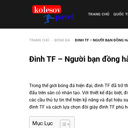
Chuyển
đến
TRANG CHỦ
QUỐC T
nội
dung
TRANG CHỦ
-
BÓNG ĐÁ
-
ĐINH TF – NGƯỜI BẠN ĐỒNG 
Đinh TF – Người bạn đồng hà
Trong thế giới bóng đá hiện đại, đinh TF đã trở 
đấu trên sân cỏ nhân tạo. Với thiết kế đặc biệt, 
các cầu thủ tự tin thể hiện kỹ năng và đạt hiệu s
đinh TF và cách lựa chọn đôi giày đinh TF phù h
Mục Lục