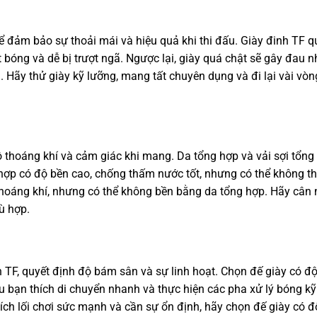
để đảm bảo sự thoải mái và hiệu quả khi thi đấu. Giày đinh TF q
bóng và dễ bị trượt ngã. Ngược lại, giày quá chật sẽ gây đau n
Hãy thử giày kỹ lưỡng, mang tất chuyên dụng và đi lại vài vòn
ộ thoáng khí và cảm giác khi mang. Da tổng hợp và vải sợi tổng
 hợp có độ bền cao, chống thấm nước tốt, nhưng có thể không t
, thoáng khí, nhưng có thể không bền bằng da tổng hợp. Hãy cân
hù hợp.
h TF, quyết định độ bám sân và sự linh hoạt. Chọn đế giày có 
ếu bạn thích di chuyển nhanh và thực hiện các pha xử lý bóng kỹ
hích lối chơi sức mạnh và cần sự ổn định, hãy chọn đế giày có 