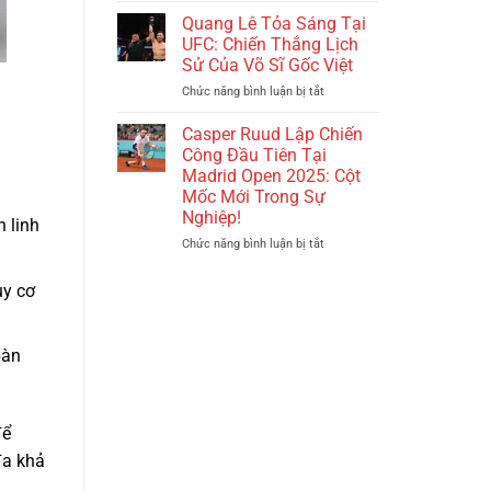
Đầu
Chuyền
Quang Lê Tỏa Sáng Tại
Kịch
Nữ
UFC: Chiến Thắng Lịch
Tính
Việt
Sử Của Võ Sĩ Gốc Việt
Với
Nam:
Hồng
Chức năng bình luận bị tắt
ở
Đánh
Kông
Quang
Thức
Trong
Lê
Một
Casper Ruud Lập Chiến
Giải
Tỏa
Kỷ
Công Đầu Tiên Tại
Futsal
Sáng
Nguyên
Madrid Open 2025: Cột
Nữ
Tại
Mới
Mốc Mới Trong Sự
Châu
UFC:
Với
Nghiệp!
Á
Chiến
 linh
Những
Thắng
Thành
Chức năng bình luận bị tắt
ở
Lịch
Tựu
Casper
Sử
Không
Ruud
uy cơ
Của
Ngờ
Lập
Võ
Tại
Chiến
Sĩ
Giải
Công
Gốc
bàn
Vô
Đầu
Việt
Địch
Tiên
Thế
Tại
Giới
Madrid
2025!
Open
để
2025:
đa khả
Cột
Mốc