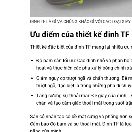
ĐINH TF LÀ GÌ VÀ CHÚNG KHÁC GÌ VỚI CÁC LOẠI GIÀY
Ưu điểm của thiết kế đinh TF
Thiết kế đặc biệt của đinh TF mang lại nhiều ưu 
Độ bám sân tối ưu: Các đinh nhỏ và phân bố 
hoạt và thực hiện các pha xử lý bóng chính xá
Giảm nguy cơ trượt ngã và chấn thương: Bề mặ
trượt ngã, đặc biệt là trong những pha di ch
Tăng cường sự thoải mái: Đế giày của đinh T
chân và tạo cảm giác thoải mái trong suốt trậ
Sân cỏ nhân tạo có bề mặt cứng và phẳng hơn so 
đảm bảo độ bám và sự thoải mái. Đinh TF là lựa 
năng của mình.