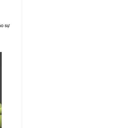
Mới
Trong
Sự
Nghiệp!
ảo sự