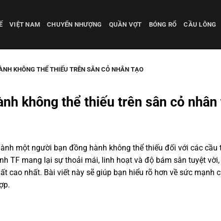
Ế
VIỆT NAM
CHUYỂN NHƯỢNG
QUẦN VỢT
BÓNG RỔ
CẦU LÔNG
HÀNH KHÔNG THỂ THIẾU TRÊN SÂN CỎ NHÂN TẠO
nh không thể thiếu trên sân cỏ nhân 
thành một người bạn đồng hành không thể thiếu đối với các cầu t
đinh TF mang lại sự thoải mái, linh hoạt và độ bám sân tuyệt vời,
uất cao nhất. Bài viết này sẽ giúp bạn hiểu rõ hơn về sức mạnh 
ợp.