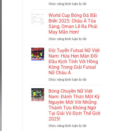
Trung
Cấm
Chức năng bình luận bị tắt
ở
Quốc
Thi
Felix
Dưới
Đấu
Zwayer:
World Cup Bóng Đá Bãi
Sự
Quốc
Thử
Biển 2025: Châu Á Tỏa
Dẫn
Tế
Thách
Sáng, Oman Lẽ Ra Phải
Dắt
Được
Lớn
May Mắn Hơn!
Của
Dỡ
Nhất
HLV
Bỏ
Trong
Chức năng bình luận bị tắt
ở
Cristiano
–
Sự
World
Roland
Cơ
Nghiệp
Cup
Đội Tuyển Futsal Nữ Việt
Hội
Dưới
Bóng
Nam: Hứa Hẹn Màn Đối
Mới
Ánh
Đá
Đầu Kịch Tính Với Hồng
Cho
Đèn
Bãi
Kông Trong Giải Futsal
Các
Căng
Biển
Nữ Châu Á
Cơ
Thẳng
2025:
Thủ
Của
Châu
Chức năng bình luận bị tắt
ở
Trận
Á
Đội
Bán
Tỏa
Tuyển
Bóng Chuyền Nữ Việt
Kết
Sáng,
Futsal
Nam: Đánh Thức Một Kỷ
PSG
Oman
Nữ
Nguyên Mới Với Những
–
Lẽ
Việt
Thành Tựu Không Ngờ
Arsenal
Ra
Nam:
Tại Giải Vô Địch Thế Giới
Phải
Hứa
2025!
May
Hẹn
Mắn
Màn
Chức năng bình luận bị tắt
ở
Hơn!
Đối
Bóng