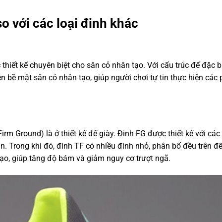
so với các loại đinh khác
 thiết kế chuyên biệt cho sân cỏ nhân tạo. Với cấu trúc đế đặc bi
n bề mặt sân cỏ nhân tạo, giúp người chơi tự tin thực hiện các 
irm Ground) là ở thiết kế đế giày. Đinh FG được thiết kế với các
n. Trong khi đó, đinh TF có nhiều đinh nhỏ, phân bố đều trên đế
tạo, giúp tăng độ bám và giảm nguy cơ trượt ngã.