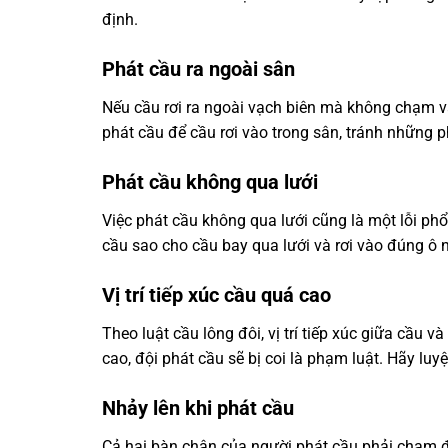
định.
Phát cầu ra ngoài sân
Nếu cầu rơi ra ngoài vạch biên mà không chạm v
phát cầu để cầu rơi vào trong sân, tránh những
Phát cầu không qua lưới
Việc phát cầu không qua lưới cũng là một lỗi phổ
cầu sao cho cầu bay qua lưới và rơi vào đúng ô
Vị trí tiếp xúc cầu quá cao
Theo luật cầu lông đôi, vị trí tiếp xúc giữa cầu v
cao, đội phát cầu sẽ bị coi là phạm luật. Hãy luy
Nhảy lên khi phát cầu
Cả hai bàn chân của người phát cầu phải chạm đất