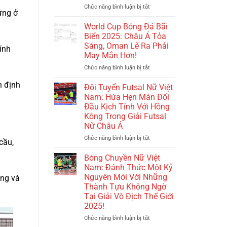
Trung
Cấm
Chức năng bình luận bị tắt
ở
ứng ở
Quốc
Thi
Felix
Dưới
Đấu
Zwayer:
World Cup Bóng Đá Bãi
Sự
Quốc
Thử
Biển 2025: Châu Á Tỏa
Dẫn
Tế
Thách
Sáng, Oman Lẽ Ra Phải
Dắt
ính
Được
Lớn
May Mắn Hơn!
Của
Dỡ
Nhất
HLV
Bỏ
Trong
Chức năng bình luận bị tắt
ở
Cristiano
–
Sự
World
Roland
Cơ
n định
Nghiệp
Cup
Đội Tuyển Futsal Nữ Việt
Hội
Dưới
Bóng
Nam: Hứa Hẹn Màn Đối
Mới
Ánh
Đá
Đầu Kịch Tính Với Hồng
Cho
Đèn
Bãi
Kông Trong Giải Futsal
Các
Căng
Biển
Nữ Châu Á
Cơ
Thẳng
2025:
Thủ
Của
Châu
Chức năng bình luận bị tắt
ở
cầu,
Trận
Á
Đội
Bán
Tỏa
Tuyển
Bóng Chuyền Nữ Việt
Kết
Sáng,
Futsal
Nam: Đánh Thức Một Kỷ
PSG
Oman
Nữ
Nguyên Mới Với Những
ằng và
–
Lẽ
Việt
Thành Tựu Không Ngờ
Arsenal
Ra
Nam:
Tại Giải Vô Địch Thế Giới
Phải
Hứa
2025!
May
Hẹn
Mắn
Màn
Chức năng bình luận bị tắt
ở
Hơn!
Đối
Bóng