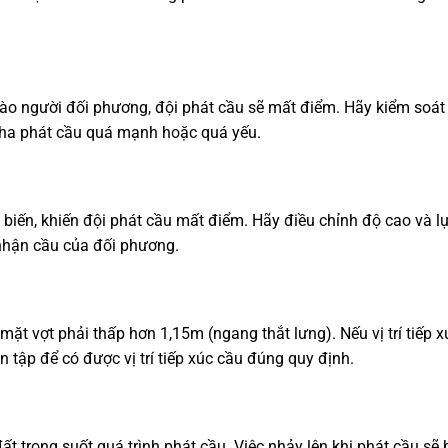
ào người đối phương, đội phát cầu sẽ mất điểm. Hãy kiểm soát
 pha phát cầu quá mạnh hoặc quá yếu.
 biến, khiến đội phát cầu mất điểm. Hãy điều chỉnh độ cao và l
 nhận cầu của đối phương.
à mặt vợt phải thấp hơn 1,15m (ngang thắt lưng). Nếu vị trí tiếp 
ện tập để có được vị trí tiếp xúc cầu đúng quy định.
 trong suốt quá trình phát cầu. Việc nhảy lên khi phát cầu sẽ b