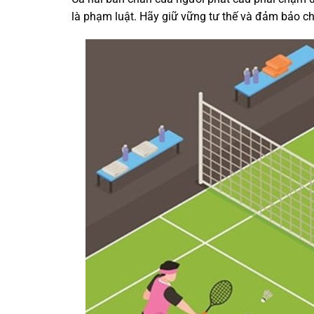
là phạm luật. Hãy giữ vững tư thế và đảm bảo ch