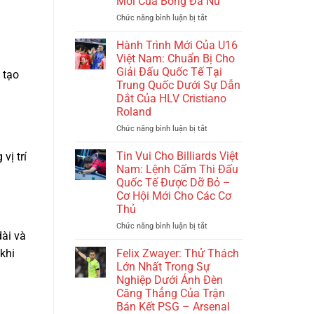
Mới Của Bóng Đá Nữ
Tứ
Kết:
Chức năng bình luận bị tắt
ở
Nhật
Việt
Bản
Nam
Hành Trình Mới Của U16
Dũng
Lần
Việt Nam: Chuẩn Bị Cho
Cảm
Đầu
Giải Đấu Quốc Tế Tại
 tạo
Nhưng
Đăng
Trung Quốc Dưới Sự Dẫn
Vẫn
Cai
Dắt Của HLV Cristiano
Thua
Giải
Roland
Bồ
U19
Đào
Nữ
Chức năng bình luận bị tắt
ở
Nha
Đông
Hành
–
Nam
Trình
Tin Vui Cho Billiards Việt
vị trí
Châu
Á
Mới
Nam: Lệnh Cấm Thi Đấu
Á
2025:
Của
Quốc Tế Được Dỡ Bỏ –
Lại
Bước
U16
Cơ Hội Mới Cho Các Cơ
Một
Tiến
Việt
Thủ
Lần
Mới
Nam:
Nữa
Của
Chuẩn
Chức năng bình luận bị tắt
ở
Nỗi
Bóng
dài và
Bị
Tin
Buồn!
Đá
Cho
Vui
khi
Felix Zwayer: Thử Thách
Nữ
Giải
Cho
Lớn Nhất Trong Sự
Đấu
Billiards
Nghiệp Dưới Ánh Đèn
Quốc
Việt
Căng Thẳng Của Trận
Tế
Nam:
Bán Kết PSG – Arsenal
Tại
Lệnh