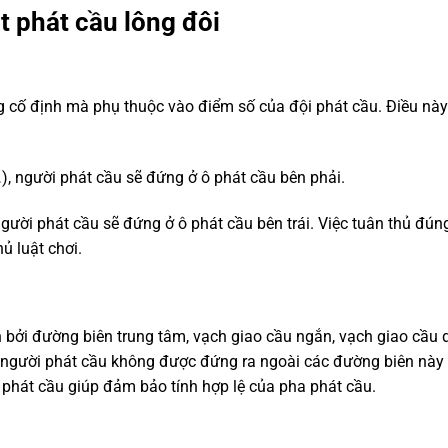
t phát cầu lông đôi
ông cố định mà phụ thuộc vào điểm số của đội phát cầu. Điều này
…), người phát cầu sẽ đứng ở ô phát cầu bên phải.
 người phát cầu sẽ đứng ở ô phát cầu bên trái. Việc tuân thủ đúng 
ủ luật chơi.
 bởi đường biên trung tâm, vạch giao cầu ngắn, vạch giao cầu 
à người phát cầu không được đứng ra ngoài các đường biên này 
 phát cầu giúp đảm bảo tính hợp lệ của pha phát cầu.