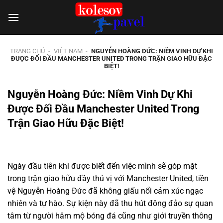
Chuyển
đến
nội
dung
TRANG CHỦ
-
VIỆT NAM
-
NGUYỄN HOÀNG ĐỨC: NIỀM VINH DỰ KHI
ĐƯỢC ĐỐI ĐẦU MANCHESTER UNITED TRONG TRẬN GIAO HỮU ĐẶC
BIỆT!
Nguyễn Hoàng Đức: Niềm Vinh Dự Khi
Được Đối Đầu Manchester United Trong
Trận Giao Hữu Đặc Biệt!
Ngày đầu tiên khi được biết đến việc mình sẽ góp mặt
trong trận giao hữu đầy thú vị với Manchester United, tiền
vệ Nguyễn Hoàng Đức đã không giấu nổi cảm xúc ngạc
nhiên và tự hào. Sự kiện này đã thu hút đông đảo sự quan
tâm từ người hâm mộ bóng đá cũng như giới truyền thông