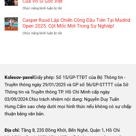
Của Võ Sĩ Gốc Việt
–
Việt
Đối
May
Arsenal
Chức năng bình luận bị tắt
ở
Nam:
Đầu
Mắn
Quang
Đánh
Kịch
Hơn!
Lê
Casper Ruud Lập Chiến Công Đầu Tiên Tại Madrid
Thức
Tính
Tỏa
Một
Open 2025: Cột Mốc Mới Trong Sự Nghiệp!
Với
Sáng
Kỷ
Hồng
Chức năng bình luận bị tắt
ở
Tại
Nguyên
Kông
Casper
UFC:
Mới
Trong
Ruud
Chiến
Với
Giải
Lập
Thắng
Những
Futsal
Chiến
Lịch
Thành
Nữ
Công
Sử
Tựu
Châu
Đầu
Của
Không
Á
Tiên
Võ
Ngờ
Tại
Sĩ
Tại
Kolesov-pavel
Giấy phép: Số 15/GP-TTĐT của Bộ Thông tin -
Madrid
Gốc
Giải
Truyền thông ngày 29/01/2025 và GP số 56/GP-STTTT của Sở
Open
Việt
Vô
2025:
Thông tin và Truyền thông TP. Hồ Chí Minh cấp ngày
Địch
Cột
Thế
03/09/2024.Chịu trách nhiệm nội dung: Nguyễn Duy Tuấn
Mốc
Giới
Mới
Hưng.Cấm sao chép dưới mọi hình thức nếu không có sự chấp
2025!
Trong
thuận bằng văn bản.
Sự
Nghiệp!
Địa chỉ:
Tầng 8, 235 Đồng Khởi, Bến Nghé, Quận 1, Hồ Chí