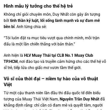
Hình mẫu lý tưởng cho thế hệ trẻ
Không chỉ giỏi chuyên môn, Duy Nhất còn gây ấn tượng
bởi
tinh thần kỷ luật, lối sống lành mạnh và sự đam mê
bền bỉ
. Anh từng chia sẻ:
“Tôi luôn đặt ra mục tiêu vượt qua chính mình, mỗi trận
đấu là một lần chiến thắng với bản thân.”
Anh hiện là
HLV Muay Thái tại CLB No.1 Muay Club
TP.HCM
, nơi đào tạo và truyền cảm hứng cho các thế hệ võ
sĩ trẻ, tiếp lửa cho giấc mơ vươn tầm thế giới.
Võ sĩ của thời đại – niềm tự hào của võ thuật
Việt
Từ một cậu thanh niên lần đầu thi đấu quốc tế đến biểu
tượng của Muay Thái Việt Nam,
Nguyễn Trần Duy Nhất
đã
khẳng định rằng: chỉ cần có đam mê và quyết tâm, người