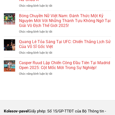
Bãi
Dưới
–
Của
Chức năng bình luận bị tắt
ở
Biển
Ánh
Cơ
HLV
Đội
2025:
Đèn
Hội
Cristiano
Tuyển
Châu
Bóng Chuyền Nữ Việt Nam: Đánh Thức Một Kỷ
Căng
Mới
Roland
Futsal
Á
Nguyên Mới Với Những Thành Tựu Không Ngờ Tại
Thẳng
Cho
Nữ
Tỏa
Của
Các
Giải Vô Địch Thế Giới 2025!
Việt
Sáng,
Trận
Cơ
Chức năng bình luận bị tắt
ở
Nam:
Oman
Bán
Thủ
Bóng
Hứa
Lẽ
Kết
Chuyền
Hẹn
Quang Lê Tỏa Sáng Tại UFC: Chiến Thắng Lịch Sử
Ra
PSG
Nữ
Màn
Phải
Của Võ Sĩ Gốc Việt
–
Việt
Đối
May
Arsenal
Chức năng bình luận bị tắt
ở
Nam:
Đầu
Mắn
Quang
Đánh
Kịch
Hơn!
Lê
Casper Ruud Lập Chiến Công Đầu Tiên Tại Madrid
Thức
Tính
Tỏa
Một
Open 2025: Cột Mốc Mới Trong Sự Nghiệp!
Với
Sáng
Kỷ
Hồng
Chức năng bình luận bị tắt
ở
Tại
Nguyên
Kông
Casper
UFC:
Mới
Trong
Ruud
Chiến
Với
Giải
Lập
Thắng
Những
Futsal
Chiến
Lịch
Thành
Nữ
Công
Sử
Tựu
Châu
Đầu
Của
Không
Á
Tiên
Võ
Ngờ
Tại
Sĩ
Tại
Kolesov-pavel
Giấy phép: Số 15/GP-TTĐT của Bộ Thông tin -
Madrid
Gốc
Giải