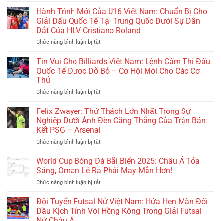
Việt
Tứ
Nam
Hành Trình Mới Của U16 Việt Nam: Chuẩn Bị Cho
Kết:
Lần
Nhật
Giải Đấu Quốc Tế Tại Trung Quốc Dưới Sự Dẫn
Đầu
Bản
Dắt Của HLV Cristiano Roland
Đăng
Dũng
Chức năng bình luận bị tắt
ở
Cai
Cảm
Hành
Giải
Nhưng
Trình
U19
Tin Vui Cho Billiards Việt Nam: Lệnh Cấm Thi Đấu
Vẫn
Mới
Nữ
Quốc Tế Được Dỡ Bỏ – Cơ Hội Mới Cho Các Cơ
Thua
Của
Đông
Bồ
Thủ
U16
Nam
Đào
Chức năng bình luận bị tắt
ở
Việt
Á
Nha
Tin
Nam:
2025:
–
Vui
Chuẩn
Felix Zwayer: Thử Thách Lớn Nhất Trong Sự
Bước
Châu
Cho
Bị
Tiến
Nghiệp Dưới Ánh Đèn Căng Thẳng Của Trận Bán
Á
Billiards
Cho
Mới
Lại
Kết PSG – Arsenal
Việt
Giải
Của
Một
Chức năng bình luận bị tắt
ở
Nam:
Đấu
Bóng
Lần
Felix
Lệnh
Quốc
Đá
Nữa
Zwayer:
Cấm
World Cup Bóng Đá Bãi Biển 2025: Châu Á Tỏa
Tế
Nữ
Nỗi
Thử
Thi
Tại
Sáng, Oman Lẽ Ra Phải May Mắn Hơn!
Buồn!
Thách
Đấu
Trung
Chức năng bình luận bị tắt
ở
Lớn
Quốc
Quốc
World
Nhất
Tế
Dưới
Cup
Đội Tuyển Futsal Nữ Việt Nam: Hứa Hẹn Màn Đối
Trong
Được
Sự
Bóng
Sự
Đầu Kịch Tính Với Hồng Kông Trong Giải Futsal
Dỡ
Dẫn
Đá
Nghiệp
Bỏ
Dắt
Nữ Châu Á