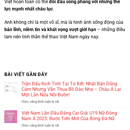
Việt hoàn toàn có thể
đối đầu sòng phẳng với những thế
lực mạnh nhất châu lục
.
Anh không chỉ là một võ sĩ, mà là hình ảnh sống động của
bản lĩnh, niềm tin và khát vọng vượt giới hạn
– những điều
làm nên tinh thần thể thao Việt Nam ngày nay.
BÀI VIẾT GẦN ĐÂY
Trận Đấu Kịch Tính Tại Tứ Kết: Nhật Bản Dũng
Cảm Nhưng Vẫn Thua Bồ Đào Nha – Châu Á Lại
Một Lần Nữa Nỗi Buồn!
Chức năng bình luận bị tắt
ở
Trận
Đấu
Việt Nam Lần Đầu Đăng Cai Giải U19 Nữ Đông
Kịch
Nam Á 2025: Bước Tiến Mới Của Bóng Đá Nữ
Tính
Chức năng bình luận bị tắt
ở
Tại