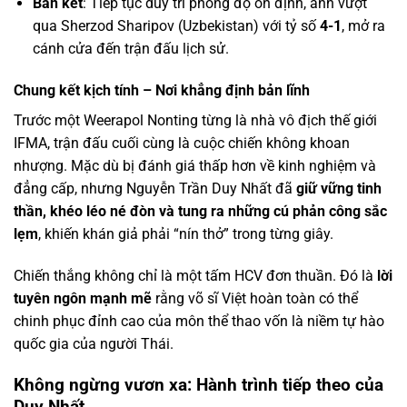
Bán kết
: Tiếp tục duy trì phong độ ổn định, anh vượt
qua Sherzod Sharipov (Uzbekistan) với tỷ số
4-1
, mở ra
cánh cửa đến trận đấu lịch sử.
Chung kết kịch tính – Nơi khẳng định bản lĩnh
Trước một Weerapol Nonting từng là nhà vô địch thế giới
IFMA, trận đấu cuối cùng là cuộc chiến không khoan
nhượng. Mặc dù bị đánh giá thấp hơn về kinh nghiệm và
đẳng cấp, nhưng Nguyễn Trần Duy Nhất đã
giữ vững tinh
thần, khéo léo né đòn và tung ra những cú phản công sắc
lẹm
, khiến khán giả phải “nín thở” trong từng giây.
Chiến thắng không chỉ là một tấm HCV đơn thuần. Đó là
lời
tuyên ngôn mạnh mẽ
rằng võ sĩ Việt hoàn toàn có thể
chinh phục đỉnh cao của môn thể thao vốn là niềm tự hào
quốc gia của người Thái.
Không ngừng vươn xa: Hành trình tiếp theo của
Duy Nhất