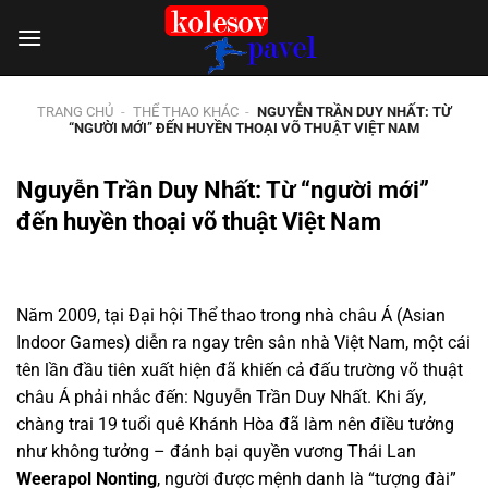
Chuyển
đến
nội
dung
TRANG CHỦ
-
THỂ THAO KHÁC
-
NGUYỄN TRẦN DUY NHẤT: TỪ
“NGƯỜI MỚI” ĐẾN HUYỀN THOẠI VÕ THUẬT VIỆT NAM
Nguyễn Trần Duy Nhất: Từ “người mới”
đến huyền thoại võ thuật Việt Nam
Năm 2009, tại Đại hội Thể thao trong nhà châu Á (Asian
Indoor Games) diễn ra ngay trên sân nhà Việt Nam, một cái
tên lần đầu tiên xuất hiện đã khiến cả đấu trường võ thuật
châu Á phải nhắc đến: Nguyễn Trần Duy Nhất. Khi ấy,
chàng trai 19 tuổi quê Khánh Hòa đã làm nên điều tưởng
như không tưởng – đánh bại quyền vương Thái Lan
Weerapol Nonting
, người được mệnh danh là “tượng đài”