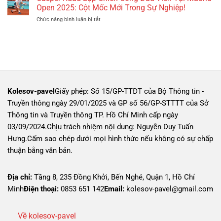
Tỏa
Một
Open 2025: Cột Mốc Mới Trong Sự Nghiệp!
Với
Sáng
Kỷ
Hồng
Chức năng bình luận bị tắt
ở
Tại
Nguyên
Kông
Casper
UFC:
Mới
Trong
Ruud
Chiến
Với
Giải
Lập
Thắng
Những
Futsal
Chiến
Lịch
Thành
Nữ
Công
Sử
Tựu
Châu
Đầu
Của
Không
Á
Tiên
Võ
Ngờ
Tại
Sĩ
Tại
Kolesov-pavel
Giấy phép: Số 15/GP-TTĐT của Bộ Thông tin -
Madrid
Gốc
Giải
Truyền thông ngày 29/01/2025 và GP số 56/GP-STTTT của Sở
Open
Việt
Vô
2025:
Thông tin và Truyền thông TP. Hồ Chí Minh cấp ngày
Địch
Cột
Thế
03/09/2024.Chịu trách nhiệm nội dung: Nguyễn Duy Tuấn
Mốc
Giới
Mới
Hưng.Cấm sao chép dưới mọi hình thức nếu không có sự chấp
2025!
Trong
thuận bằng văn bản.
Sự
Nghiệp!
Địa chỉ:
Tầng 8, 235 Đồng Khởi, Bến Nghé, Quận 1, Hồ Chí
Minh
Điện thoại:
0853 651 142
Email:
kolesov-pavel@gmail.com
Về kolesov-pavel