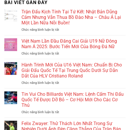
BÀI VIẾT GẦN ĐÂY
Trận Đấu Kịch Tính Tại Tứ Kết: Nhật Bản Dũng
Cảm Nhưng Vẫn Thua Bồ Đào Nha – Châu Á Lại
Một Lần Nữa Nỗi Buồn!
Chức năng bình luận bị tắt
ở
Trận
Đấu
Việt Nam Lần Đầu Đăng Cai Giải U19 Nữ Đông
Kịch
Nam Á 2025: Bước Tiến Mới Của Bóng Đá Nữ
Tính
Chức năng bình luận bị tắt
ở
Tại
Việt
Tứ
Nam
Hành Trình Mới Của U16 Việt Nam: Chuẩn Bị Cho
Kết:
Lần
Nhật
Giải Đấu Quốc Tế Tại Trung Quốc Dưới Sự Dẫn
Đầu
Bản
Dắt Của HLV Cristiano Roland
Đăng
Dũng
Chức năng bình luận bị tắt
ở
Cai
Cảm
Hành
Giải
Nhưng
Trình
U19
Tin Vui Cho Billiards Việt Nam: Lệnh Cấm Thi Đấu
Vẫn
Mới
Nữ
Quốc Tế Được Dỡ Bỏ – Cơ Hội Mới Cho Các Cơ
Thua
Của
Đông
Bồ
Thủ
U16
Nam
Đào
Chức năng bình luận bị tắt
ở
Việt
Á
Nha
Tin
Nam:
2025:
–
Vui
Chuẩn
Felix Zwayer: Thử Thách Lớn Nhất Trong Sự
Bước
Châu
Cho
Bị
Tiến
Nghiệp Dưới Ánh Đèn Căng Thẳng Của Trận Bán
Á