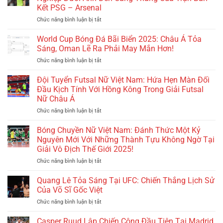
Billiards
Cho
Mới
Lại
Kết PSG – Arsenal
Việt
Giải
Của
Một
Chức năng bình luận bị tắt
ở
Nam:
Đấu
Bóng
Lần
Felix
Lệnh
Quốc
Đá
Nữa
Zwayer:
Cấm
World Cup Bóng Đá Bãi Biển 2025: Châu Á Tỏa
Tế
Nữ
Nỗi
Thử
Thi
Tại
Sáng, Oman Lẽ Ra Phải May Mắn Hơn!
Buồn!
Thách
Đấu
Trung
Chức năng bình luận bị tắt
ở
Lớn
Quốc
Quốc
World
Nhất
Tế
Dưới
Cup
Đội Tuyển Futsal Nữ Việt Nam: Hứa Hẹn Màn Đối
Trong
Được
Sự
Bóng
Sự
Đầu Kịch Tính Với Hồng Kông Trong Giải Futsal
Dỡ
Dẫn
Đá
Nghiệp
Bỏ
Dắt
Nữ Châu Á
Bãi
Dưới
–
Của
Chức năng bình luận bị tắt
ở
Biển
Ánh
Cơ
HLV
Đội
2025:
Đèn
Hội
Cristiano
Tuyển
Châu
Bóng Chuyền Nữ Việt Nam: Đánh Thức Một Kỷ
Căng
Mới
Roland
Futsal
Á
Nguyên Mới Với Những Thành Tựu Không Ngờ Tại
Thẳng
Cho
Nữ
Tỏa
Của
Các
Giải Vô Địch Thế Giới 2025!
Việt
Sáng,
Trận
Cơ
Chức năng bình luận bị tắt
ở
Nam:
Oman
Bán
Thủ
Bóng
Hứa
Lẽ
Kết
Chuyền
Hẹn
Quang Lê Tỏa Sáng Tại UFC: Chiến Thắng Lịch Sử
Ra
PSG
Nữ
Màn
Phải
Của Võ Sĩ Gốc Việt
–
Việt
Đối
May
Arsenal
Chức năng bình luận bị tắt
ở
Nam:
Đầu
Mắn
Quang
Đánh
Kịch
Hơn!
Lê
Casper Ruud Lập Chiến Công Đầu Tiên Tại Madrid
Thức
Tính